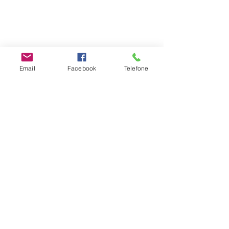
Email
Facebook
Telefone
#escoladosentir
Emoções
Adultos
Ver tudo
Posts recentes