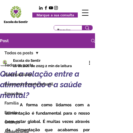
Marque a sua consulta
Post
Todos os posts
Escola do Sentir
Todos os posts
16 de out. de 2025
2 min de leitura
Qual a relação entre a
Parentalidade
alimentação e a saúde
Desenvolvimento Infantil
mental?
Emoções
Família
	A forma como lidamos com a 
Escola
alimentação é fundamental para o nosso 
bem-estar global. É muitas vezes através 
Criança
da alimentação que acabamos por 
Adolescente