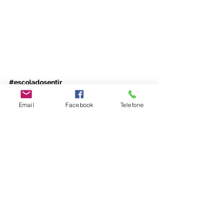
#escoladosentir
Emoções
Adultos
Email
Facebook
Telefone
Ver tudo
Posts recentes