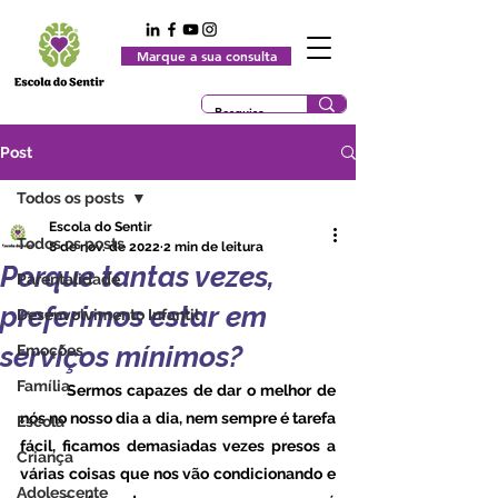
Marque a sua consulta
Post
Todos os posts
Escola do Sentir
Todos os posts
8 de nov. de 2022
2 min de leitura
Porque tantas vezes,
Parentalidade
preferimos estar em
Desenvolvimento Infantil
serviços mínimos?
Emoções
Família
	Sermos capazes de dar o melhor de 
nós no nosso dia a dia, nem sempre é tarefa 
Escola
fácil, ficamos demasiadas vezes presos a 
Criança
várias coisas que nos vão condicionando e 
Adolescente