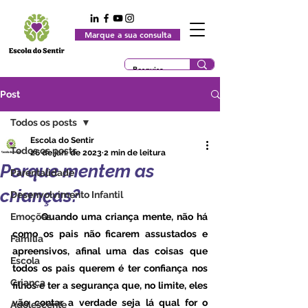
Marque a sua consulta
Post
Todos os posts
Escola do Sentir
Todos os posts
26 de jan. de 2023
2 min de leitura
Porque mentem as
Parentalidade
crianças?
Desenvolvimento Infantil
Emoções
	Quando uma criança mente, não há 
como os pais não ficarem assustados e 
Família
apreensivos, afinal uma das coisas que 
Escola
todos os pais querem é ter confiança nos 
Criança
filhos e ter a segurança que, no limite, eles 
vão contar a verdade seja lá qual for o 
Adolescente