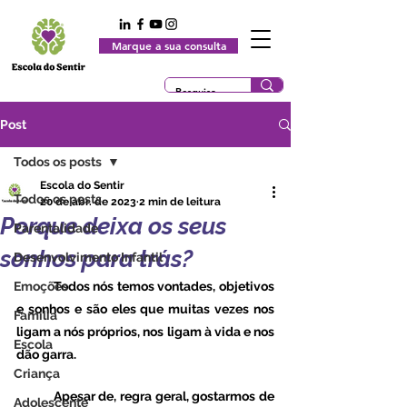
Marque a sua consulta
Post
Todos os posts
Escola do Sentir
Todos os posts
20 de abr. de 2023
2 min de leitura
Porque deixa os seus
Parentalidade
sonhos para trás?
Desenvolvimento Infantil
Emoções
	Todos nós temos vontades, objetivos 
e sonhos e são eles que muitas vezes nos 
Família
ligam a nós próprios, nos ligam à vida e nos 
Escola
dão garra. 
Criança
	Apesar de, regra geral, gostarmos de 
Adolescente