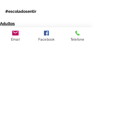
#escoladosentir
Adultos
Emoções
Email
Facebook
Telefone
Ver tudo
Posts recentes