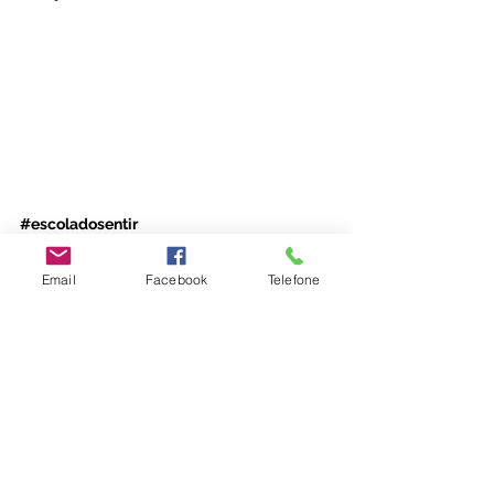
#escoladosentir
Emoções
Desenvolvimento Infantil
Email
Facebook
Telefone
Parentalidade
Ver tudo
Posts recentes