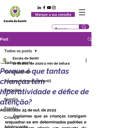
Marque a sua consulta
Post
Todos os posts
Escola do Sentir
Todos os posts
10 de dez. de 2020
2 min de leitura
Porque é que tantas
Parentalidade
crianças têm
Desenvolvimento Infantil
hiperatividade e défice de
Emoções
Família
atenção?
Escola
Atualizado:
25 de out. de 2022
    Gostamos que as crianças consigam 
Criança
enquadrar-se em determinados padrões e 
Adolescente