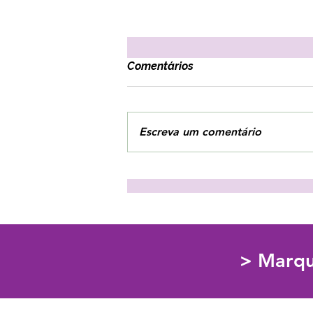
Comentários
Escreva um comentário
3 estratégias para combater
o vazio interior!
> Marqu