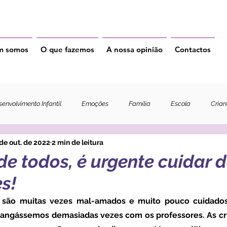
m somos
O que fazemos
A nossa opinião
Contactos
envolvimento Infantil
Emoções
Família
Escola
Cria
de out. de 2022
2 min de leitura
de todos, é urgente cuidar 
s!
zangássemos demasiadas vezes com os professores. As cri