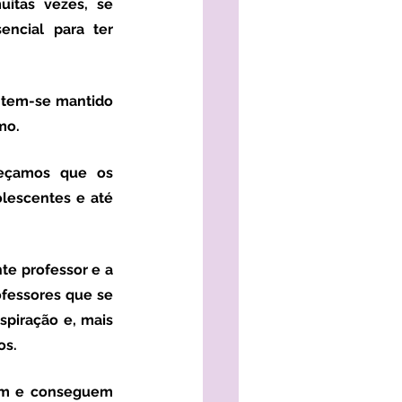
itas vezes, se 
ncial para ter 
mo.
eçamos que os 
lescentes e até 
ofessores que se 
spiração e, mais 
s. 