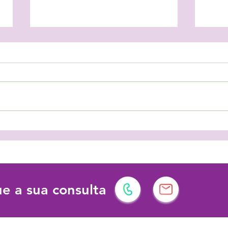
As férias podem ter vários
Prot
significados!
dema
dese
e a sua consulta