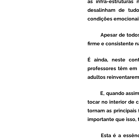
as infra-estruturas
desalinham de tudo
condições emocionais 
 	Apesar de todos estes contratempos, uma grande parte dos professores tem-se mantido 
firme e consistente 
É ainda, neste con
professores têm em s
adultos reinventarem-
 	E, quando assim é - quando um professor se permite a ser verdadeiramente professor e a 
tocar no interior de 
tornam as principais 
importante que isso,
	Esta é a essência de muitos professores que, pela forma como ensinam e conseguem 