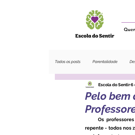
Que
Todos os posts
Parentalidade
Des
Escola do Sentir
6 
Adultos
Pelo bem 
Professore
	Os professores são muitas vezes mal-amados e muito pouco cuidados, como se - de 
repente - todos nos 