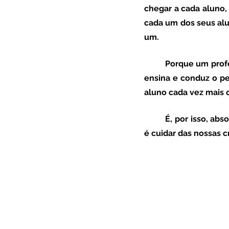
chegar a cada aluno,
cada um dos seus alun
um. 
	Porque um professor é fácil de reconhecer e é sempre alguém que, com arte e engenho, 
ensina e conduz o pe
aluno cada vez mais c
	É, por isso, absolutamente urgente que todos reconheçamos que cuidar dos professores, 
é cuidar das nossas c