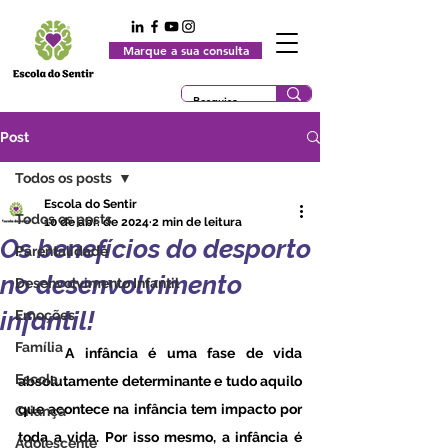
Marque a sua consulta
Post
Todos os posts
Escola do Sentir
Todos os posts
10 de abr. de 2024
2 min de leitura
Os benefícios do desporto
Parentalidade
no desenvolvimento
Desenvolvimento Infantil
infantil!
Emoções
Família
	A infância é uma fase de vida 
Escola
absolutamente determinante e tudo aquilo 
que acontece na infância tem impacto por 
Criança
toda a vida. Por isso mesmo, a infância é 
Adolescente