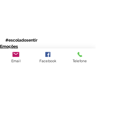
#escoladosentir
Emoções
Desenvolvimento Infantil
Parentalidade
Email
Facebook
Telefone
Ver tudo
Posts recentes