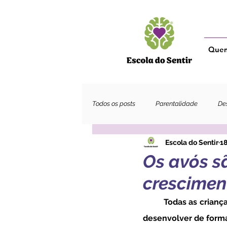
Que
Todos os posts
Parentalidade
Des
Escola do Sentir
18
Adultos
Os avós s
crescimen
	Todas as crianças precisam de uma raiz familiar forte e segura para as ajudar a crescer e a 
desenvolver de forma 