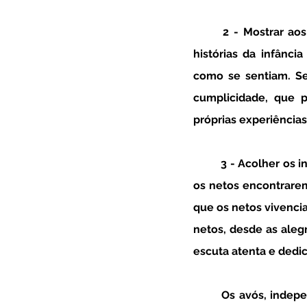
	2 - Mostrar aos netos a sua própria infância - explorar brincadeiras tradicionais, contar 
histórias da infânci
como se sentiam. Se
cumplicidade, que p
próprias experiência
	3 - Acolher os interesses e experiências emocionais dos netos - a relação consolida-se se 
os netos encontrarem
que os netos vivencia
netos, desde as aleg
escuta atenta e dedi
	Os avós, independentemente das suas características mais específicas, permitem que os 