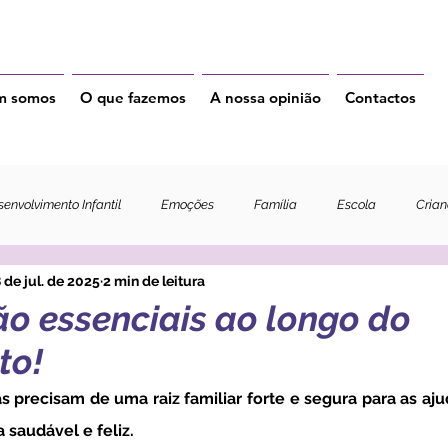
m somos
O que fazemos
A nossa opinião
Contactos
envolvimento Infantil
Emoções
Família
Escola
Cria
 de jul. de 2025
2 min de leitura
ão essenciais ao longo do
to!
saudável e feliz. 