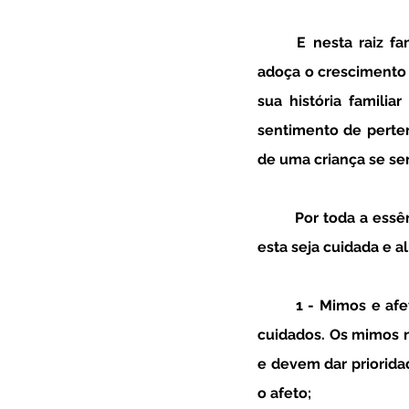
	E nesta raiz familiar, os avós assumem um papel especial que, ao mesmo tempo que 
adoça o crescimento d
sua história famili
sentimento de perte
de uma criança se se
	Por toda a essência e importância da relação entre avós e netos, é muito importante que 
esta seja cuidada e a
	1 - Mimos e afeto a triplicar - os mimos e o afeto mostram aos netos que são amados e 
cuidados. Os mimos n
e devem dar priorida
o afeto;