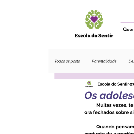
Que
Todos os posts
Parentalidade
Des
Escola do Sentir
27
Adultos
Os adoles
	Muitas vezes, temos por hábito, olhar para os adolescente numa de duas perspectivas, 
ora fechados sobre si
 	Quando pensamos um adolescentes, devemos lembrar-nos que ser adolescente é ter um 
conjunto de experiên