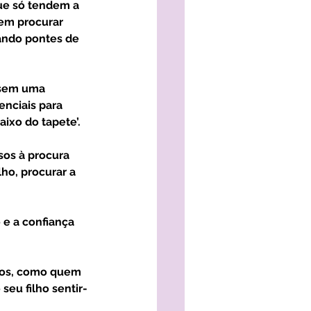
ue só tendem a 
em procurar 
iando pontes de 
nciais para 
ixo do tapete’.
ho, procurar a 
seu filho sentir-