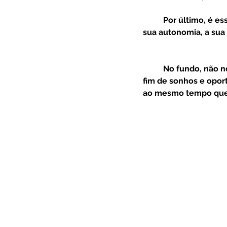
  	Por último, é essencial dar espaço ao seu filho para que possa conquistar gradualmente a 
sua autonomia, a sua
 	No fundo, não nos devemos esquecer que atrás de um adolescente há sempre um sem 
fim de sonhos e oport
ao mesmo tempo que p