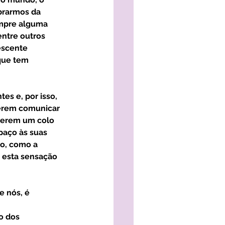
brarmos da 
empre alguma 
ntre outros 
escente 
que tem 
erem comunicar 
uerem um colo 
aço às suas 
vo, como a 
 esta sensação 