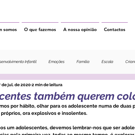
m somos
O que fazemos
A nossa opinião
Contactos
envolvimento Infantil
Emoções
Família
Escola
Cria
 de jul. de 2020
2 min de leitura
centes também querem col
 próprios, ora explosivos e insolentes.
cias pela primeira vez, todas ao mesmo tempo, é explorar