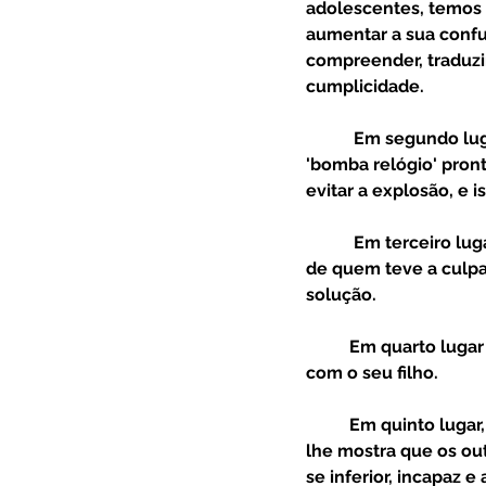
adolescentes, temos
aumentar a sua confu
compreender, traduzin
cumplicidade.
	 Em segundo lugar, por vezes, olhamos para os adolescentes como se fossem uma 
'bomba relógio' pron
evitar a explosão, e 
	 Em terceiro lugar, perante o conflito muitas vezes ficamos demasiado presos à procura 
de quem teve a culpa,
solução.
 	Em quarto lugar seja claro, diga a verdade, desta forma fortalece a relação e a confiança 
com o seu filho.  
 	Em quinto lugar, evite comparar o seu filho com os irmãos ou com os amigos, como quem 
lhe mostra que os out
se inferior, incapaz e