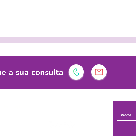
As férias podem ter vários
Prot
significados!
dema
dese
e a sua consulta
l | Formação
Siga-nos em: