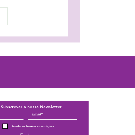
eger as crianças em
sia trava o seu
nvolvimento!
Subscrever a nossa Newsletter
Aceito os termos e condições