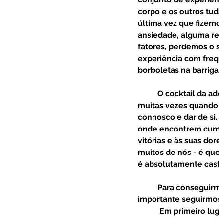
corpo e os outros tu
última vez que fizem
ansiedade, alguma re
fatores, perdemos o 
experiência com freq
borboletas na barriga
  	O cocktail da adolescência implica que muitas vezes, se tornem ambivalentes e, por isso, 
muitas vezes quando
connosco e dar de si
onde encontrem cump
vitórias e às suas do
muitos de nós - é qu
é absolutamente cast
  	Para conseguirmos dar esse colo a um adolescente e trazê-lo para junto de nós, é 
importante seguirmos
	 Em primeiro lugar, muitas vezes, na ânsia de nos aproximar-mos do mundo dos 