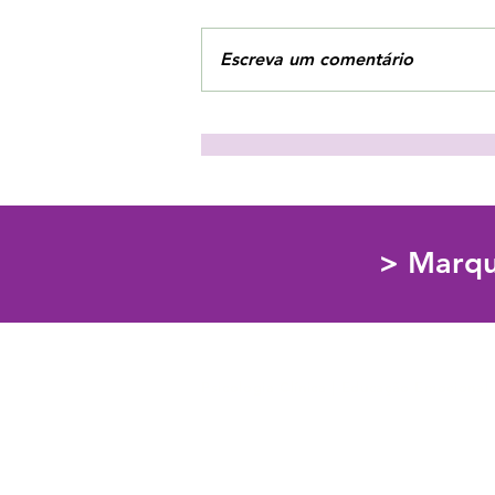
Escreva um comentário
3 estratégias para combater
o vazio interior!
> Marqu
Psicologia Clínica | Educação Emociona
913054178
Custo da chamada de acordo com o seu tarifário
info@escoladosentir.com