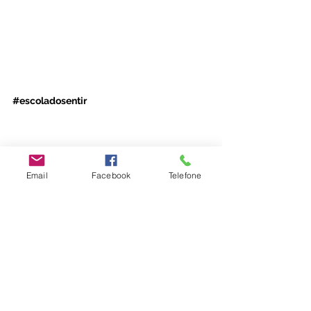
#escoladosentir
Emoções
Adultos
Email
Facebook
Telefone
Família
Ver tudo
Posts recentes