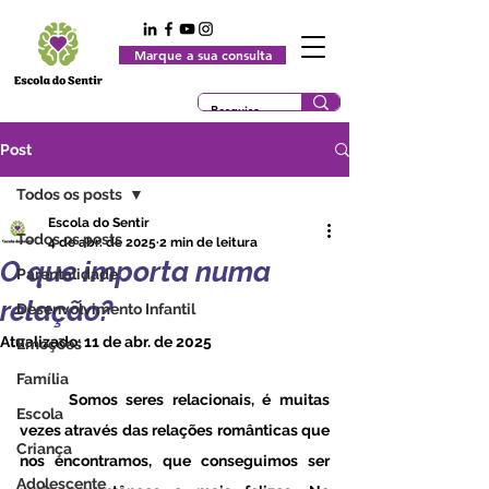
Marque a sua consulta
Post
Todos os posts
Escola do Sentir
Todos os posts
4 de abr. de 2025
2 min de leitura
O que importa numa
Parentalidade
relação?
Desenvolvimento Infantil
Atualizado:
11 de abr. de 2025
Emoções
Família
	Somos seres relacionais, é muitas 
Escola
vezes através das relações românticas que 
Criança
nos encontramos, que conseguimos ser 
Adolescente