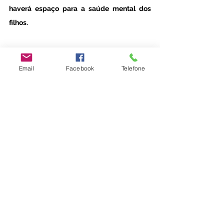
haverá espaço para a saúde mental dos 
filhos.
Email
Facebook
Telefone
#escoladosentir
Família
Emoções
Desenvolvimento Infantil
Ver tudo
Posts recentes