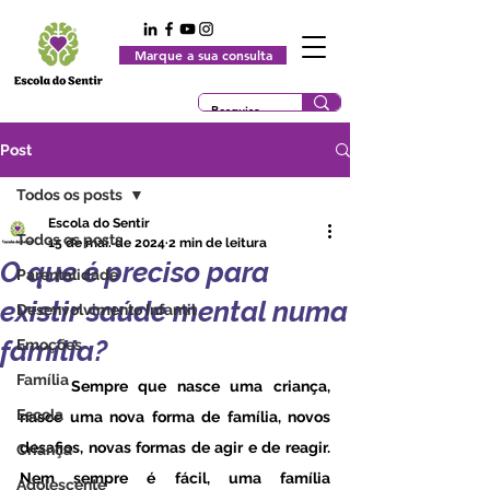
Marque a sua consulta
Post
Todos os posts
Escola do Sentir
Todos os posts
15 de mai. de 2024
2 min de leitura
O que é preciso para
Parentalidade
existir saúde mental numa
Desenvolvimento Infantil
família?
Emoções
Família
	Sempre que nasce uma criança, 
Escola
nasce uma nova forma de família, novos 
desafios, novas formas de agir e de reagir. 
Criança
Nem sempre é fácil, uma família 
Adolescente