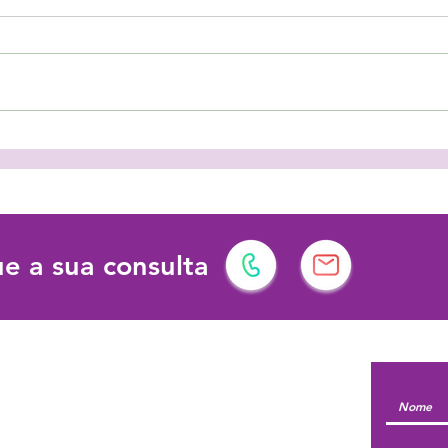
As férias podem ter vários
Prot
significados!
dema
dese
e a sua consulta
l | Formação
Siga-nos em: