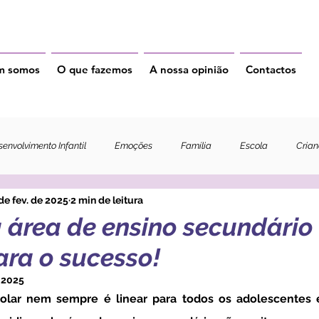
m somos
O que fazemos
A nossa opinião
Contactos
envolvimento Infantil
Emoções
Família
Escola
Cria
de fev. de 2025
2 min de leitura
 área de ensino secundário 
ara o sucesso!
 2025