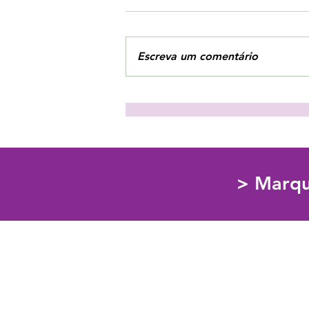
Escreva um comentário
3 estratégias para combater
o vazio interior!
> Marqu
Psicologia Clínica | Educação Emociona
913054178
Custo da chamada de acordo com o seu tarifário