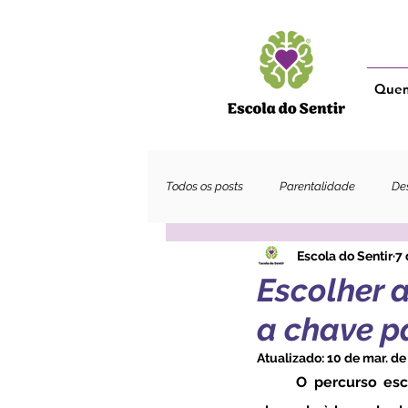
Que
Todos os posts
Parentalidade
Des
Escola do Sentir
7 
Adultos
Escolher a
a chave p
Atualizado:
10 de mar. de
	O percurso escolar nem sempre é linear para todos os adolescentes e, muitas vezes, 