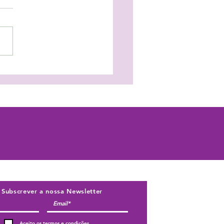
eger as crianças em
sia trava o seu
nvolvimento!
Subscrever a nossa Newsletter
Aceito os termos e condições