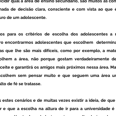
cidir qual a área de ensino secundário, são muitos as con
ada de decisão clara, consciente e com vista ao que é
turo de um adolescente. 
aro encontrarmos adolescentes que escolhem  determina
inas que lhe são mais difíceis, como por exemplo, a mate
colhem a área, não porque gostam verdadeiramente de
ceite e garantirá os amigos mais próximos nessa área. M
scolhem sem pensar muito e que seguem uma área um
to de fé se tratasse. 
 e que a escolha na altura de ir para a universidade é