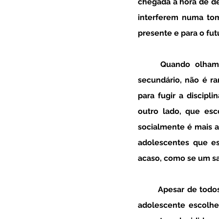
chegada à hora de de
interferem numa tom
presente e para o fu
	Quando olhamos para os critérios de escolha dos adolescentes a nível de ensino 
secundário, não é r
para fugir a discipl
outro lado, que es
socialmente é mais a
adolescentes que e
acaso, como se um sal
	Apesar de todos estes cenários e de muitas vezes existir a ideia, de que é cedo para um 
adolescente escolher