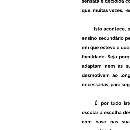
sensata e decidida c
que, muitas vezes, re
	Isto acontece, seja porque é comum confrontarmo-nos com adolescentes que ao fim do 
ensino secundário p
em que esteve e que,
faculdade. Seja por
adaptam nem às suas
desmotivam ao long
necessárias, para seg
	É, por tudo isto muito importante, lembrarmo-nos que chegado ao fim do nono ano 
escolar a escolha de
com base nas suas