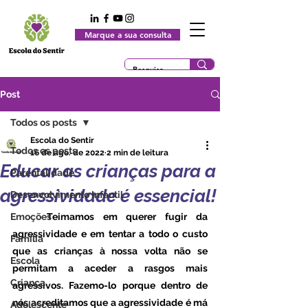
Marque a sua consulta
Post
Todos os posts
Escola do Sentir
Todos os posts
16 de ago. de 2022
2 min de leitura
Educar as crianças para a
Parentalidade
agressividade é essencial!
Desenvolvimento Infantil
Emoções
	Teimamos em querer fugir da 
agressividade e em tentar a todo o custo 
Família
que as crianças à nossa volta não se 
Escola
permitam a aceder a rasgos mais 
Criança
agressivos. Fazemo-lo porque dentro de 
nós acreditamos que a agressividade é má 
Adolescente