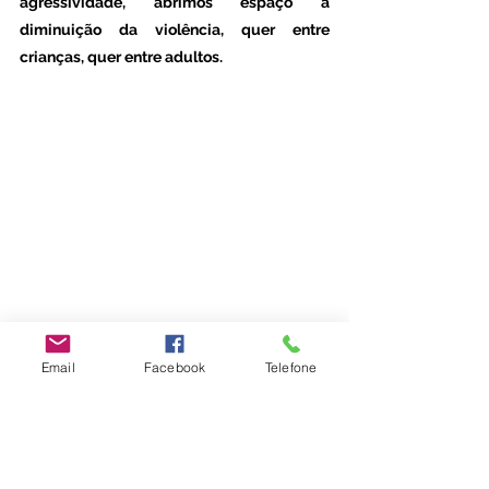
agressividade, abrimos espaço à 
diminuição da violência, quer entre 
crianças, quer entre adultos.  
#escoladosentir
Email
Facebook
Telefone
Parentalidade
Desenvolvimento Infantil
Emoções