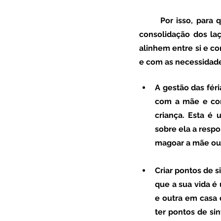
	Por isso, para que tudo corra da melhor forma e para que as férias possam significar a 
consolidação dos laç
alinhem entre si e co
e com as necessidade
A gestão das féri
com a mãe e com
criança. Esta é
sobre ela a respon
magoar a mãe ou 
Criar pontos de s
que a sua vida é
e outra em casa 
ter pontos de si