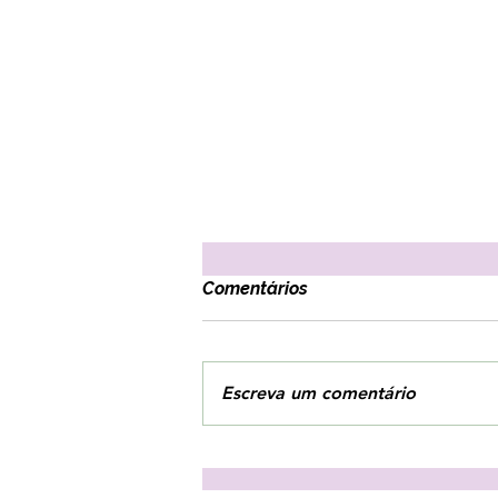
Comentários
Escreva um comentário
3 estratégias para combater
o vazio interior!