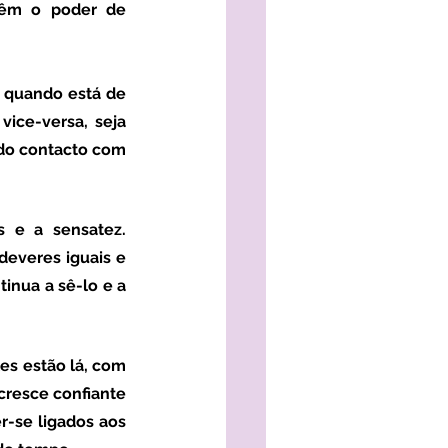
têm o poder de 
- quando está de 
ice-versa, seja 
do contacto com 
everes iguais e 
inua a sê-lo e a 
cresce confiante 
r-se ligados aos 