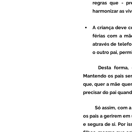
regras que - p
harmonizar as viv
A criança deve c
férias com a mãe
através de telef
o outro pai, perm
 	Desta forma, deve sempre prevalecer a comunicação entre os pais e a sensatez. 
Mantendo os pais sem
que, quer a mãe quer 
precisar do pai quand
	Só assim, com a segurança de que - mesmo não vendo a mãe ou o pai - eles estão lá, com 
os pais a gerirem em 
e segura de si. Por i