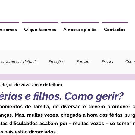
m somos
O que fazemos
A nossa opinião
Contactos
envolvimento Infantil
Emoções
Família
Escola
Cria
 de jul. de 2022
2 min de leitura
férias e filhos. Como gerir?
anças. Mas, muitas vezes, chegada a hora das férias, sur
stas dificuldades acabam por - muitas vezes - se tornar 
s pais estão divorciados.