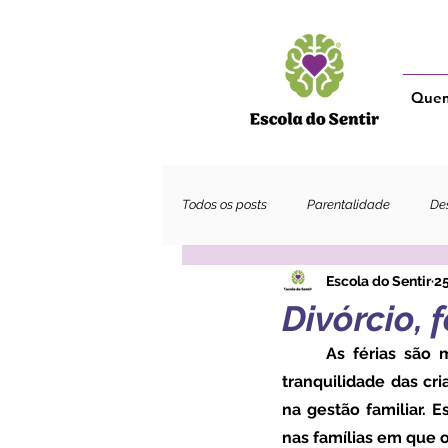
Que
Todos os posts
Parentalidade
Des
Escola do Sentir
25
Adultos
Divórcio, 
	As férias são momentos de família, de diversão e devem promover o bem-estar e a 
tranquilidade das cri
na gestão familiar. E
nas famílias em que o