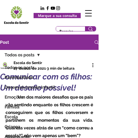
Marque a sua consulta
Post
Todos os posts
Escola do Sentir
Todos os posts
27 de out. de 2021
3 min de leitura
Comunicar com os filhos:
Parentalidade
Um desafio possível!
Desenvolvimento Infantil
Emoções
	Um dos maiores desafios que os pais 
vão sentindo enquanto os filhos crescem é 
Família
conseguirem que os filhos conversem e 
Escola
partilhem os momentos da sua vida. 
Criança
Quantas vezes atrás de um “como correu a 
escola?”, não vem apenas um “bem”? 
Adolescente