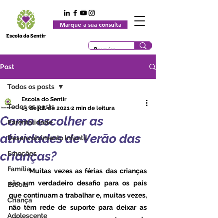
Marque a sua consulta
Post
Todos os posts
Escola do Sentir
Todos os posts
15 de jul. de 2021
2 min de leitura
Como escolher as
Parentalidade
atividades de Verão das
Desenvolvimento Infantil
crianças?
Emoções
Família
	Muitas vezes as férias das crianças 
são um verdadeiro desafio para os pais 
Escola
que continuam a trabalhar e, muitas vezes, 
Criança
não têm rede de suporte para deixar as 
Adolescente