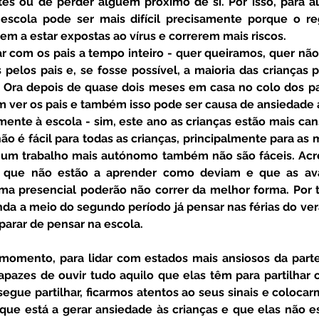
tes ou de perder alguém próximo de si. Por isso, para al
escola pode ser mais difícil precisamente porque o re
em a estar expostas ao vírus e correrem mais riscos. 
 com os pais a tempo inteiro - quer queiramos, quer não,
pelos pais e, se fosse possível, a maioria das crianças 
 Ora depois de quase dois meses em casa no colo dos pais,
m ver os pais e também isso pode ser causa de ansiedade 
ente à escola - sim, este ano as crianças estão mais can
não é fácil para todas as crianças, principalmente para as 
 um trabalho mais autónomo também não são fáceis. Acr
 que não estão a aprender como deviam e que as ava
ma presencial poderão não correr da melhor forma. Por tu
inda a meio do segundo período já pensar nas férias do ve
arar de pensar na escola. 
pazes de ouvir tudo aquilo que elas têm para partilhar c
gue partilhar, ficarmos atentos ao seus sinais e colocar
que está a gerar ansiedade às crianças e que elas não es