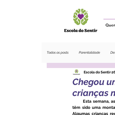
Que
Todos os posts
Parentalidade
Des
Escola do Sentir
26
Adultos
Chegou um
crianças 
	Esta semana, as crianças regressaram - mais uma vez - à escola, estes dois anos letivos, 
têm sido uma montan
Algumas crianças re