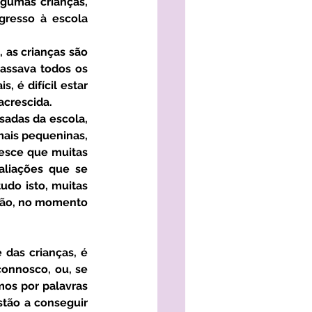
gumas crianças, 
gresso à escola 
 as crianças são 
passava todos os 
 é difícil estar 
acrescida. 
sadas da escola, 
mais pequeninas, 
esce que muitas 
liações que se 
do isto, muitas 
rão, no momento 
onnosco, ou, se 
mos por palavras 
tão a conseguir 