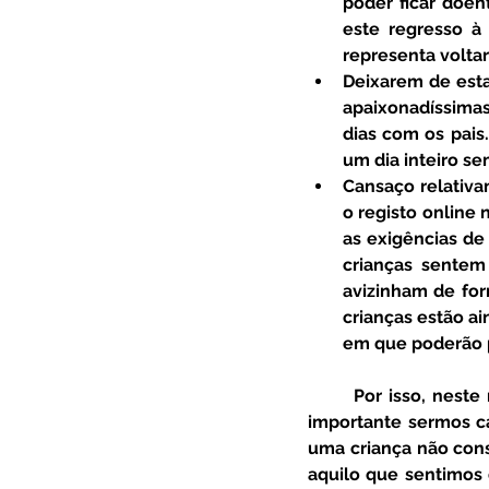
poder ficar doen
este regresso à 
representa voltar
Deixarem de estar
apaixonadíssimas 
dias com os pais.
um dia inteiro se
Cansaço relativam
o registo online 
as exigências de
crianças sentem
avizinham de for
crianças estão a
em que poderão p
	Por isso, neste momento, para lidar com estados mais ansiosos da parte das crianças, é 
importante sermos ca
uma criança não conse
aquilo que sentimos 