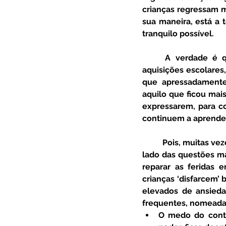
crianças regressam ma
sua maneira, está a t
tranquilo possível.
	A verdade é que o impacto que toda a turbulência da pandemia pode causar nas 
aquisições escolares
que apressadamente
aquilo que ficou mais
expressarem, para c
continuem a aprender
	Pois, muitas vezes, porque acreditamos que as crianças se conseguem adaptar e passar ao 
lado das questões ma
reparar as feridas 
crianças ‘disfarcem’ 
elevados de ansieda
frequentes, nomeada
O medo do contá