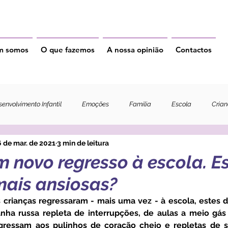
m somos
O que fazemos
A nossa opinião
Contactos
envolvimento Infantil
Emoções
Família
Escola
Cria
 de mar. de 2021
3 min de leitura
 novo regresso à escola. E
mais ansiosas?
ha russa repleta de interrupções, de aulas a meio gás 
gressam aos pulinhos de coração cheio e repletas de sa