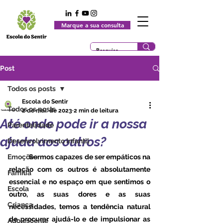
Marque a sua consulta
Post
Todos os posts
Escola do Sentir
Todos os posts
2 de mai. de 2023
2 min de leitura
Até onde pode ir a nossa
Parentalidade
ajuda aos outros?
Desenvolvimento Infantil
Emoções
	Sermos capazes de ser empáticos na 
relação com os outros é absolutamente 
Família
essencial e no espaço em que sentimos o 
Escola
outro, as suas dores e as suas 
Criança
necessidades, temos a tendência natural 
de procurar ajudá-lo e de impulsionar as 
Adolescente