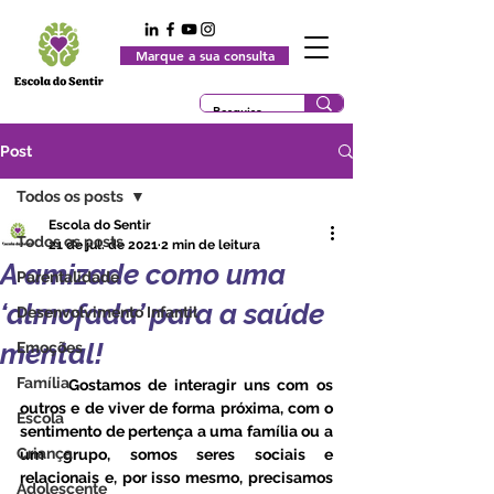
Marque a sua consulta
Post
Todos os posts
Escola do Sentir
Todos os posts
21 de jul. de 2021
2 min de leitura
A amizade como uma
Parentalidade
‘almofada’ para a saúde
Desenvolvimento Infantil
mental!
Emoções
Família
	Gostamos de interagir uns com os 
outros e de viver de forma próxima, com o 
Escola
sentimento de pertença a uma família ou a 
Criança
um grupo, somos seres sociais e 
relacionais e, por isso mesmo, precisamos 
Adolescente