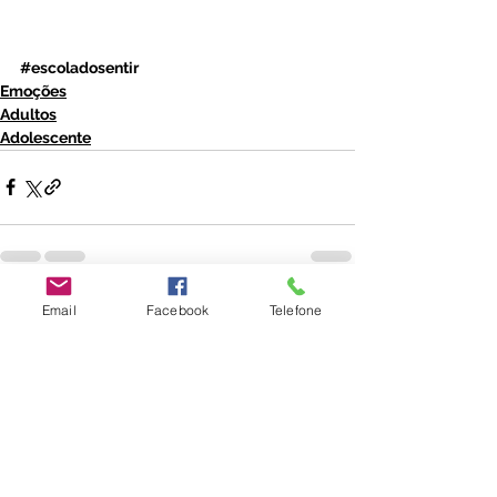
#escoladosentir
Emoções
Adultos
Adolescente
Email
Facebook
Telefone
Ver tudo
Posts recentes