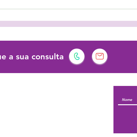
As férias podem ter vários
Prot
significados!
dema
dese
e a sua consulta
l | Formação
Siga-nos em:
© 2026 by Escola do Sentir