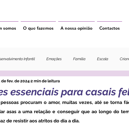
m somos
O que fazemos
A nossa opinião
Contactos
envolvimento Infantil
Emoções
Família
Escola
Cria
 de fev. de 2024
2 min de leitura
s essenciais para casais fel
pessoas procuram o amor, muitas vezes, até se torna fáci
 dar asas a uma relação e conseguir que ao longo do tem
 de resistir aos atritos do dia a dia. 