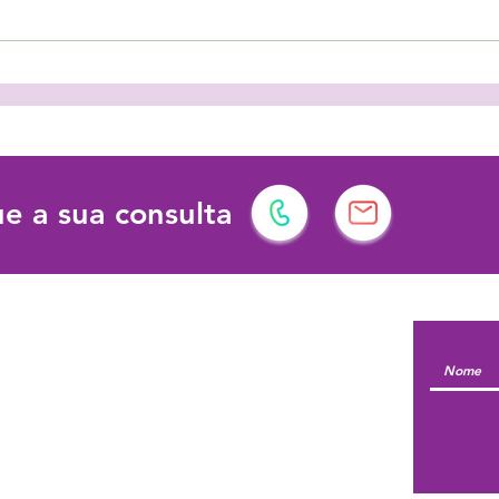
As férias podem ter vários
Prot
significados!
dema
dese
e a sua consulta
l | Formação
Siga-nos em:
© 2026 by Escola do Sentir