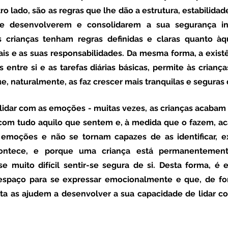
tro lado, são as regras que lhe dão a estrutura, estabilidad
e desenvolverem e consolidarem a sua segurança int
s crianças tenham regras definidas e claras quanto àqu
is e as suas responsabilidades. Da mesma forma, a existê
entre si e as tarefas diárias básicas, permite às crianç
ue, naturalmente, as faz crescer mais tranquilas e seguras d
 lidar com as emoções
 -
muitas vezes, as crianças acabam 
 com tudo aquilo que sentem e, à medida que o fazem, ac
emoções e não se tornam capazes de as identificar, exp
ontece, e porque uma criança está permanentement
e muito difícil sentir-se segura de si. Desta forma, é e
espaço para se expressar emocionalmente e que, de for
lta as ajudem a desenvolver a sua capacidade de lidar co