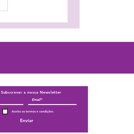
eger as crianças em
sia trava o seu
nvolvimento!
Subscrever a nossa Newsletter
Aceito os termos e condições
Enviar