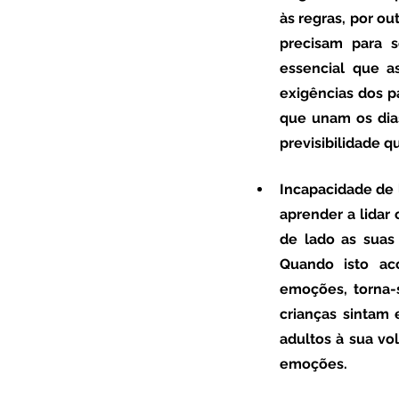
às regras, por ou
precisam para s
essencial que a
exigências dos pa
que unam os dias 
previsibilidade q
Incapacidade de
aprender a lidar
de lado as suas 
Quando isto ac
emoções, torna-s
crianças sintam 
adultos à sua vo
emoções.