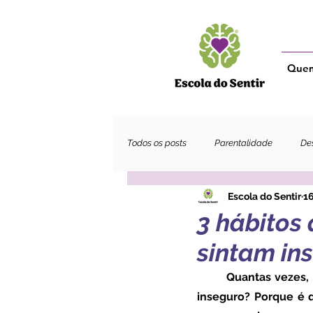
Que
Todos os posts
Parentalidade
Des
Escola do Sentir
16
Adultos
3 hábitos
sintam in
	Quantas vezes, olhamos para as crianças e pensamos, mas afinal porque é que se sente 
inseguro? Porque é 