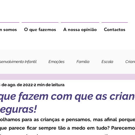
m somos
O que fazemos
A nossa opinião
Contactos
envolvimento Infantil
Emoções
Família
Escola
Cria
 de ago. de 2022
2 min de leitura
 que fazem com que as crian
seguras!
que parece ficar sempre tão a medo em tudo? Parecemos