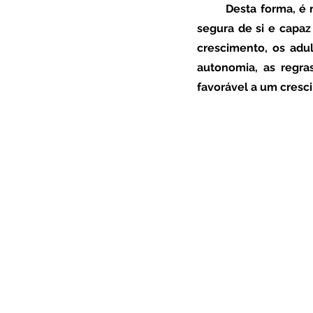
	Desta forma, é muito importante que tenhamos presente que uma criança para se sentir 
segura de si e capaz 
crescimento, os adu
autonomia, as regra
favorável a um cresc