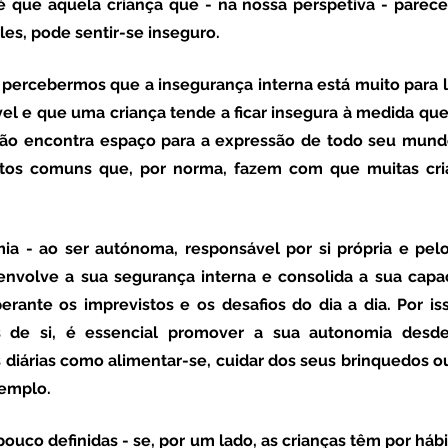
que aquela criança que - na nossa perspetiva - parece 
les, pode sentir-se inseguro. 
vel e que uma criança tende a ficar insegura à medida que 
não encontra espaço para a expressão de todo seu mundo
bitos comuns que, por norma, fazem com que muitas cria
mia 
- ao ser autónoma, responsável por si própria e pelo
nvolve a sua segurança interna e consolida a sua capac
rante os imprevistos e os desafios do dia a dia. Por is
s de si, é essencial promover a sua autonomia desde
 diárias como alimentar-se, cuidar dos seus brinquedos ou
emplo. 
pouco definidas 
- se, por um lado, as crianças têm por hábi