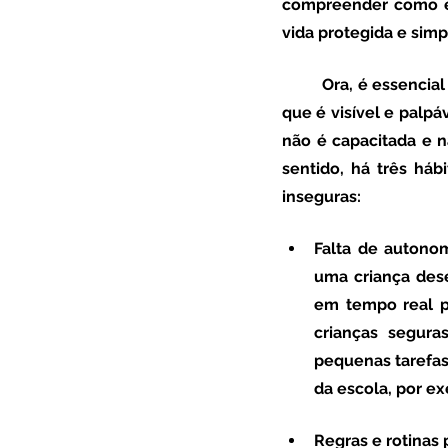
compreender como é 
vida protegida e simp
	Ora, é essencial percebermos que a insegurança interna está muito para lá de tudo aquilo 
que é visível e palpá
não é capacitada e 
sentido, há três há
inseguras:
Falta de autono
uma criança dese
em tempo real pe
crianças segura
pequenas tarefas
da escola, por ex
Regras e rotinas 