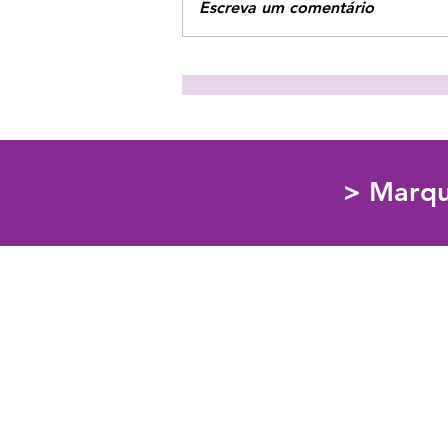
Escreva um comentário
3 estratégias para combater
o vazio interior!
> Marqu
Psicologia Clínica | Educação Emociona
913054178
Custo da chamada de acordo com o seu tarifário
info@escoladosentir.com
Rua Cidade de Rabat,