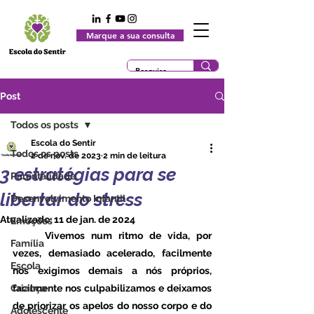
Marque a sua consulta
Post
Todos os posts
Escola do Sentir
Todos os posts
2 de nov. de 2023
2 min de leitura
3 estratégias para se
Parentalidade
libertar do stress
Desenvolvimento Infantil
Atualizado:
11 de jan. de 2024
Emoções
	Vivemos num ritmo de vida, por 
Família
vezes, demasiado acelerado, facilmente 
Escola
nos exigimos demais a nós próprios, 
Criança
facilmente nos culpabilizamos e deixamos 
de priorizar os apelos do nosso corpo e do 
Adolescente