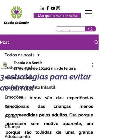
Marque a sua consulta
Post
Todos os posts
Escola do Sentir
Todos os posts
27 de ago. de 2024
2 min de leitura
3 estratégias para evitar
Parentalidade
as birras!
Desenvolvimento Infantil
Emoções
	As birras são das experiências 
emocionais das crianças menos 
Família
compreendidas pelos adultos. Ora porque 
Escola
aparecem sem motivo aparente, ora 
Criança
porque são tolhidas de uma grande 
Adolescente