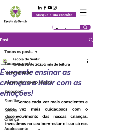
Marque a sua consulta
Post
Todos os posts
Escola do Sentir
Todos os posts
30 de set. de 2021
2 min de leitura
É urgente ensinar as
Parentalidade
crianças a lidar com as
Desenvolvimento Infantil
emoções!
Emoções
Família
	Somos cada vez mais conscientes e 
cada vez mais cuidadosos com o 
Escola
desenvolvimento das nossas crianças, 
Criança
investimos no seu bem-estar e isso só nos 
Adolescente