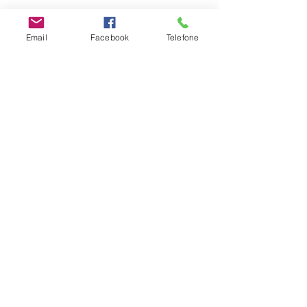
Email
Facebook
Telefone
#escoladosentir
Parentalidade
Desenvolvimento Infantil
Família
Ver tudo
Posts recentes