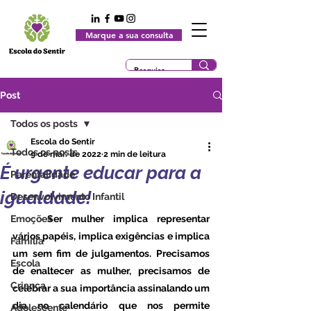
Marque a sua consulta
Post
Todos os posts
Escola do Sentir
Todos os posts
9 de mar. de 2022
2 min de leitura
É urgente educar para a
Parentalidade
igualdade!
Desenvolvimento Infantil
Emoções
	Ser mulher implica representar 
vários papéis, implica exigências e implica 
Família
um sem fim de julgamentos. Precisamos 
Escola
de enaltecer as mulher, precisamos de 
Criança
celebrar a sua importância assinalando um 
dia no calendário que nos permite 
Adolescente